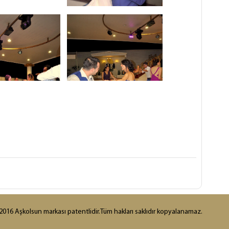
016 Aşkolsun markası patentlidir.Tüm hakları saklıdır kopyalanamaz.